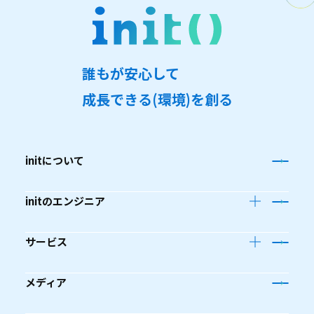
誰
も
が
安
心
し
て
成
長
で
き
る
(
環
境
)
を
創
る
initについて
initのエンジニア
サービス
メディア