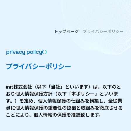
トップページ
プライバシーポリシー
p
r
i
v
a
c
y
p
o
l
i
c
y
プ
ラ
イ
バ
シ
ー
ポ
リ
シ
ー
init株式会社（以下「当社」といいます）は、以下のと
おり個人情報保護方針（以下「本ポリシー」といいま
す。）を定め、個人情報保護の仕組みを構築し、全従業
員に個人情報保護の重要性の認識と取組みを徹底させる
ことにより、個人情報の保護を推進致します。