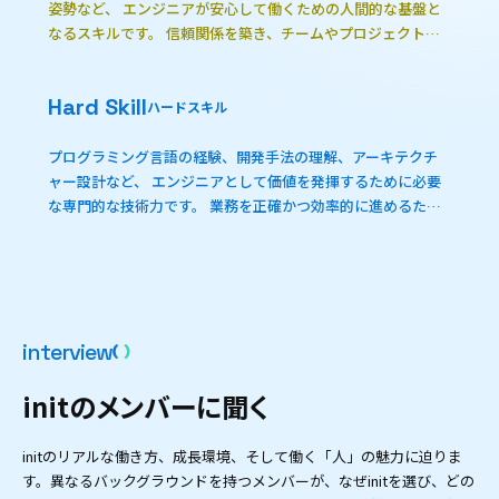
姿勢など、 エンジニアが安心して働くための人間的な基盤と
なるスキルです。 信頼関係を築き、チームやプロジェクトの
成果を支えます。
Hard Skill
ハードスキル
プログラミング言語の経験、開発手法の理解、アーキテクチ
ャー設計など、 エンジニアとして価値を発揮するために必要
な専門的な技術力です。 業務を正確かつ効率的に進めるため
の基盤となります。
i
n
t
e
r
v
i
e
w
i
n
i
t
の
メ
ン
バ
ー
に
聞
く
initのリアルな働き方、成長環境、そして働く「人」の魅力に迫りま
す。異なるバックグラウンドを持つメンバーが、なぜinitを選び、どの