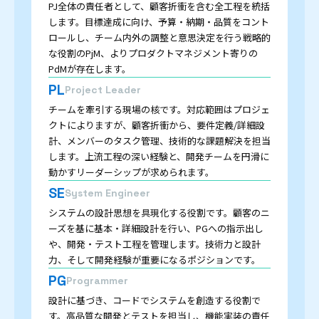
PJ全体の責任者として、顧客折衝を含む全工程を統括
します。目標達成に向け、予算・納期・品質をコント
ロールし、チーム内外の調整と意思決定を行う戦略的
な役割のPjM、よりプロダクトマネジメント寄りの
PdMが存在します。
PL
Project Leader
チームを牽引する現場の核です。対応範囲はプロジェ
クトによりますが、顧客折衝から、要件定義/詳細設
計、メンバーのタスク管理、技術的な課題解決を担当
します。上流工程の深い経験と、開発チームを円滑に
動かすリーダーシップが求められます。
SE
System Engineer
システムの設計思想を具現化する役割です。顧客のニ
ーズを基に基本・詳細設計を行い、PGへの指示出し
や、開発・テスト工程を管理します。技術力と設計
力、そして開発経験が重要になるポジションです。
PG
Programmer
設計に基づき、コードでシステムを創造する役割で
す。高品質な開発とテストを担当し、機能実装の責任