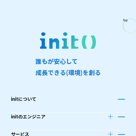
Top
誰
も
が
安
心
し
て
成
長
で
き
る
(
環
境
)
を
創
る
initについて
initのエンジニア
サービス