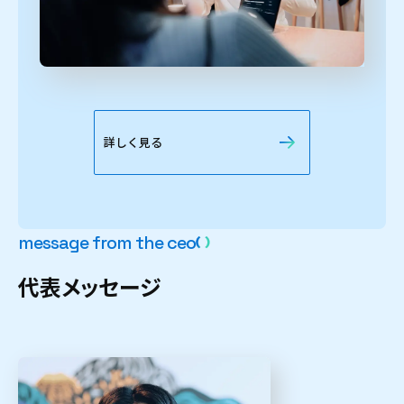
詳しく見る
m
e
s
s
a
g
e
f
r
o
m
t
h
e
c
e
o
代
表
メ
ッ
セ
ー
ジ