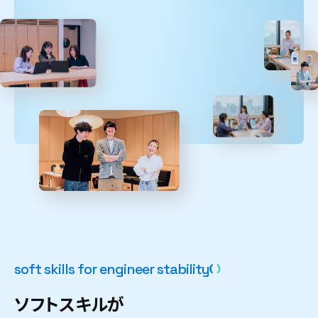
s
o
f
t
s
k
i
l
l
s
f
o
r
e
n
g
i
n
e
e
r
s
t
a
b
i
l
i
t
y
ソフトスキルが