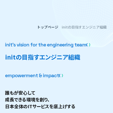
トップページ
initの目指すエンジニア組織
i
n
i
t
'
s
v
i
s
i
o
n
f
o
r
t
h
e
e
n
g
i
n
e
e
r
i
n
g
t
e
a
m
i
n
i
t
の
目
指
す
エ
ン
ジ
ニ
ア
組
織
e
m
p
o
w
e
r
m
e
n
t
&
i
m
p
a
c
t
誰もが安心して
成長できる環境を創り、
日本全体のITサービスを底上げする