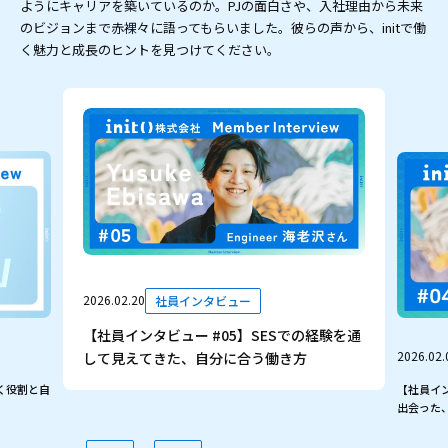
ようにキャリアを築いているのか。PJの面白さや、入社理由から未来
のビジョンまで赤裸々に語ってもらいました。彼らの声から、initで働
く魅力と成長のヒントを見つけてください。
2026.02.20
社員インタビュー
【社員インタビュー #05】SESでの経験を通
2026.02.
して見えてきた、自分に合う働き方
【社員イ
いく役割と自
出会った