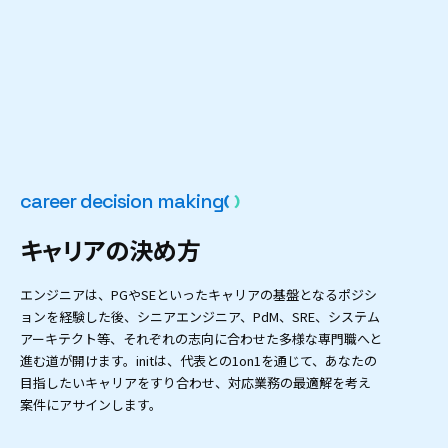
c
a
r
e
e
r
d
e
c
i
s
i
o
n
m
a
k
i
n
g
キ
ャ
リ
ア
の
決
め
方
エンジニアは、PGやSEといったキャリアの基盤となるポジシ
ョンを経験した後、シニアエンジニア、PdM、SRE、システム
アーキテクト等、それぞれの志向に合わせた多様な専門職へと
進む道が開けます。initは、代表との1on1を通じて、あなたの
目指したいキャリアをすり合わせ、対応業務の最適解を考え
案件にアサインします。