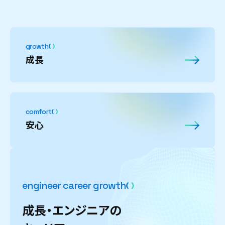
growth
成長
comfort
安心
e
n
g
i
n
e
e
r
c
a
r
e
e
r
g
r
o
w
t
h
成
長
・
エ
ン
ジ
ニ
ア
の