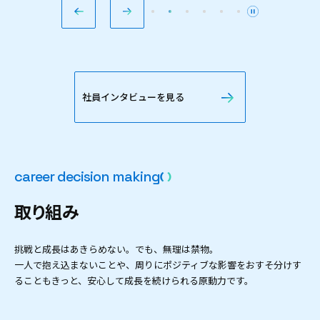
社員インタビューを見る
c
a
r
e
e
r
d
e
c
i
s
i
o
n
m
a
k
i
n
g
取
り
組
み
挑戦と成長はあきらめない。でも、無理は禁物。
一人で抱え込まないことや、周りにポジティブな影響をおすそ分けす
ることもきっと、安心して成長を続けられる原動力です。