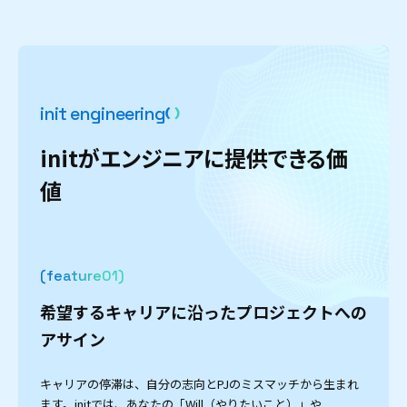
i
n
i
t
e
n
g
i
n
e
e
r
i
n
g
i
n
i
t
が
エ
ン
ジ
ニ
ア
に
提
供
で
き
る
価
値
(feature
)
希望するキャリアに沿ったプロジェクトへの
アサイン
キャリアの停滞は、自分の志向とPJのミスマッチから生まれ
ます。initでは、あなたの「Will（やりたいこと）」や