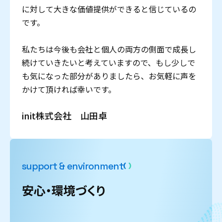
に対して大きな価値提供ができると信じているの
です。
私たちは今後も会社と個人の両方の側面で成長し
続けていきたいと考えていますので、もし少しで
も気になった部分がありましたら、お気軽に声を
かけて頂ければ幸いです。
init株式会社 山田卓
s
u
p
p
o
r
t
&
e
n
v
i
r
o
n
m
e
n
t
安心・環境づくり