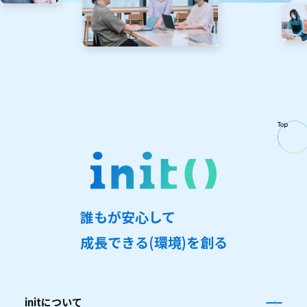
Top
誰
も
が
安
心
し
て
成
長
で
き
る
(
環
境
)
を
創
る
initについて