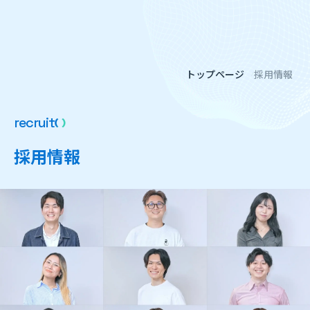
トップページ
採用情報
r
e
c
r
u
i
t
採
用
情
報