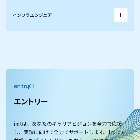
インフラエンジニア
e
n
t
r
y
エ
ン
ト
リ
ー
initは、あなたのキャリアビジョンを全力で応援
し、実現に向けて全力でサポートします。1つでも