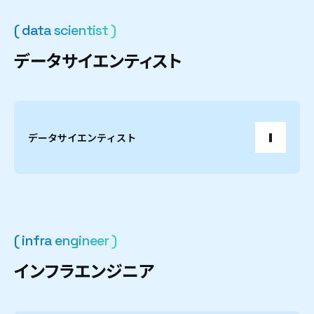
( data scientist )
デ
ー
タ
サ
イ
エ
ン
テ
ィ
ス
ト
データサイエンティスト
( infra engineer )
イ
ン
フ
ラ
エ
ン
ジ
ニ
ア