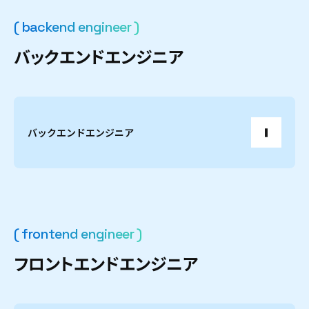
( backend engineer )
バ
ッ
ク
エ
ン
ド
エ
ン
ジ
ニ
ア
バックエンドエンジニア
( frontend engineer )
フ
ロ
ン
ト
エ
ン
ド
エ
ン
ジ
ニ
ア