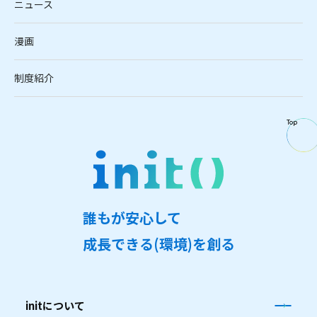
ニュース
漫画
制度紹介
Top
誰
も
が
安
心
し
て
成
長
で
き
る
(
環
境
)
を
創
る
initについて