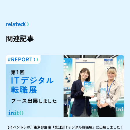
r
e
l
a
t
e
d
関
連
記
事
【イベントレポ】東京都主催「第1回 ITデジタル就職展」に出展しました！